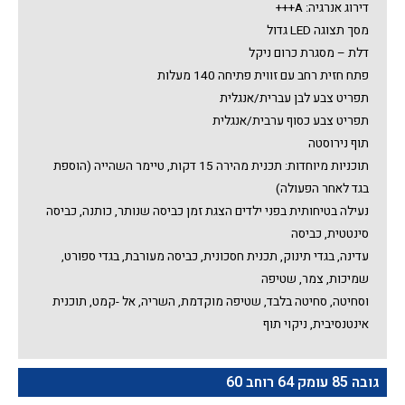
דירוג אנרגיה: A+++
מסך תצוגה LED גדול
דלת – מסגרת כרום ניקל
פתח חזית רחב עם זווית פתיחה 140 מעלות
תפריט צבע לבן עברית/אנגלית
תפריט צבע כסוף ערבית/אנגלית
תוף נירוסטה
תוכניות מיוחדות: תכנית מהירה 15 דקות, טיימר השהייה (הוספת
בגד לאחר הפעולה)
נעילה בטיחותית בפני ילדים הצגת זמן כביסה שנותר, כותנה, כביסה
סינטטית, כביסה
עדינה, בגדי תינוק, תכנית חסכונית, כביסה מעורבת, בגדי ספורט,
שמיכות, צמר, שטיפה
וסחיטה, סחיטה בלבד, שטיפה מוקדמת, השריה, אל -קמט, תוכנית
אינטנסיבית, ניקוי תוף
גובה 85 עומק 64 רוחב 60