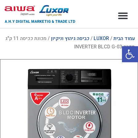
A.H.Y DIGITAL MARKETIG & TRADE LTD
צור קשר
דף הבית
אודות החברה
עמוד הבית
/
LUXOR
/
כביסה גיהוץ וניקיון
/ מכונת ככיסה 11 ק"ג
פתח סרגל נגישות
סדרה INVERTER BLCD G-03