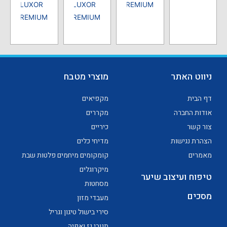
LUXOR
LUXOR
PREMIUM
PREMIUM
PREMIUM
ניווט האתר
מוצרי מטבח
דף הבית
מקפיאים
אודות החברה
מקררים
צור קשר
כיריים
הצהרת נגישות
מדיחי כלים
מאמרים
קומקומים מיחמים פלטות שבת
מיקרוגלים
טיפוח ועיצוב שיער
מסחטות
מסכים
מעבדי מזון
סירי בישול טיגון וגריל
תנורי גז ואפיה