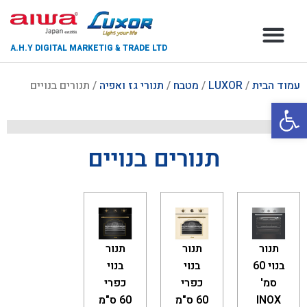
A.H.Y DIGITAL MARKETIG & TRADE LTD
צור קשר
דף הבית
אודות החברה
עמוד הבית
/
LUXOR
/
מטבח
/
תנורי גז ואפיה
/ תנורים בנויים
פתח סרגל נגישות
תנורים בנויים
תנור
תנור
תנור
בנוי 60
בנוי
בנוי
סמ'
כפרי
כפרי
INOX
60 ס"מ
60 ס"מ