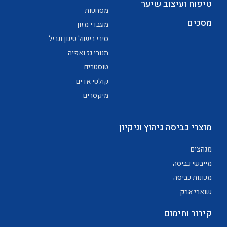
טיפוח ועיצוב שיער
מסחטות
מסכים
מעבדי מזון
סירי בישול טיגון וגריל
תנורי גז ואפיה
טוסטרים
קולטי אדים
מיקסרים
מוצרי כביסה גיהוץ וניקיון
מגהצים
מייבשי כביסה
מכונות כביסה
שואבי אבק
קירור וחימום