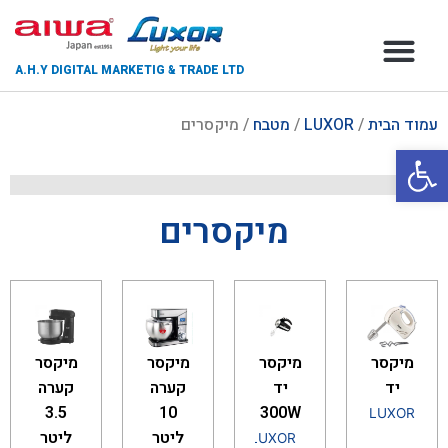
A.H.Y DIGITAL MARKETIG & TRADE LTD
צור קשר
דף הבית
אודות החברה
עמוד הבית
/
LUXOR
/
מטבח
/ מיקסרים
פתח סרגל נגישות
מיקסרים
מיקסר
מיקסר
מיקסר
מיקסר
יד
יד
קערה
קערה
3.5
10
300W
LUXOR
ליטר
ליטר
LUXOR