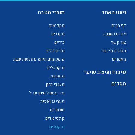
ניווט האתר
מוצרי מטבח
דף הבית
מקפיאים
אודות החברה
מקררים
צור קשר
כיריים
הצהרת נגישות
מדיחי כלים
מאמרים
קומקומים מיחמים פלטות שבת
מיקרוגלים
טיפוח ועיצוב שיער
מסחטות
מסכים
מעבדי מזון
סירי בישול טיגון וגריל
תנורי גז ואפיה
טוסטרים
קולטי אדים
מיקסרים