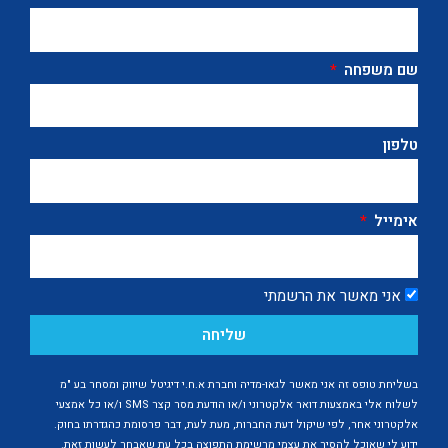
שם משפחה
טלפון
אימייל
אני מאשר את הרשמתי
שליחה
בשליחת טופס זה אני מאשר לגאו-מדיה וחברת א.ח.י דיגיטל שיווק ומסחר בע "מ
לשלוח אלי באמצעות דואר אלקטרוני ו/או הודעת מסר קצר SMS ו/או כל אמצעי
אלקטרוני אחר, לפי שיקול דעת החברות, מעת לעת, דבר פרסומת כהגדרתו בחוק.
ידוע לי שאוכל להסיר את עצמי מרשימת התפוצה בכל עת שאבחר לעשות זאת.