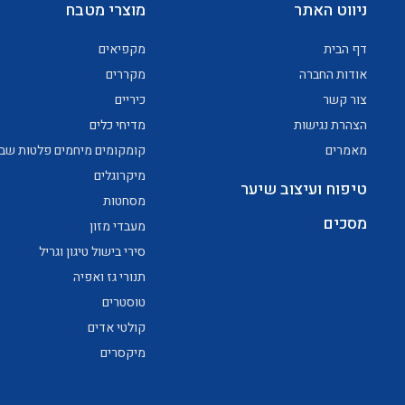
ניווט האתר
מוצרי מטבח
דף הבית
מקפיאים
אודות החברה
מקררים
צור קשר
כיריים
הצהרת נגישות
מדיחי כלים
מאמרים
קומקומים מיחמים פלטות שב
מיקרוגלים
טיפוח ועיצוב שיער
מסחטות
מסכים
מעבדי מזון
סירי בישול טיגון וגריל
תנורי גז ואפיה
טוסטרים
קולטי אדים
מיקסרים