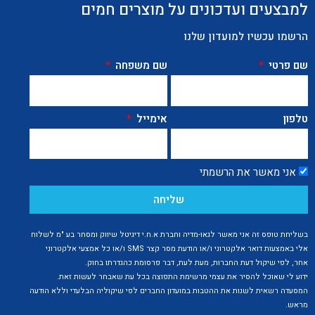
למבצעים ועדכונים על מוצרים חמים
הרשמו עכשיו למועדון שלנו
שם פרטי
שם משפחה
טלפון
אימייל
אני מאשר את הרשמתי
שליחה
בשליחת טופס זה אני מאשר לגאו-מדיה וחברת א.ח.י דיגיטל שיווק ומסחר בע "מ לשלוח
אלי באמצעות דואר אלקטרוני ו/או הודעת מסר קצר SMS ו/או כל אמצעי אלקטרוני
אחר, לפי שיקול דעת החברות, מעת לעת, דבר פרסומת כהגדרתו בחוק.
ידוע לי שאוכל להסיר את עצמי מרשימת התפוצה בכל עת שאבחר לעשות זאת.
המסעדה רשאית לשנות את ההטבות במועדון החברים לפי שיקוליה הבלעדי וללא הודעה
מראש.