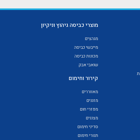
מוצרי כביסה גיהוץ וניקיון
מגהצים
מייבשי כביסה
מכונות כביסה
שואבי אבק
ת
קירור וחימום
מאווררים
מזגנים
מפזרי חום
מצננים
סדיני חימום
תנורי חימום