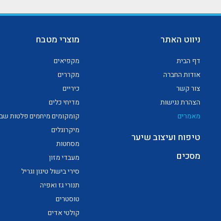
ניווט האתר
מוצרי מטבח
דף הבית
מקפיאים
אודות החברה
מקררים
צור קשר
כיריים
הצהרת נגישות
מדיחי כלים
מאמרים
קומקומים מיחמים פלטות שב
מיקרוגלים
טיפוח ועיצוב שיער
מסחטות
מסכים
מעבדי מזון
סירי בישול טיגון וגריל
תנורי גז ואפיה
טוסטרים
קולטי אדים