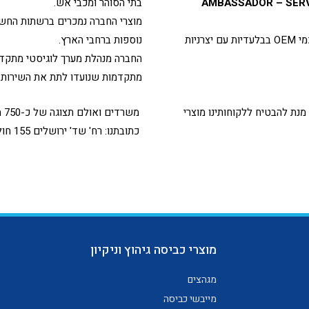
AMBASSADOR – SERV
בתי הסוהר ומכבי אש.
מוצרי החברה נמכרים ברשתות החשמל,
בשנים האחרונות החברה יצרה שיתופי פעולה בינלאומיים וברשותנו הסכמי OEM בבלעדיות עם יצרניות
נוספות ברחבי הארץ.
החברה מנהלת מערך לוגיסטי מתקדם
מתקדמות שנועדו לתת את השירות הט
נת להבטיח ללקוחותינו מוצרי
משרדים ואולם תצוגה של כ-750 מ"ר ובו תצוגה רחבה ומגוונת של מוצרינו
כתובתנו: רח' שד' ירושלים 155 חולון | טלפון 03-5626068
מוצרי כביסה גיהוץ וניקיון
מגהצים
מייבשי כביסה