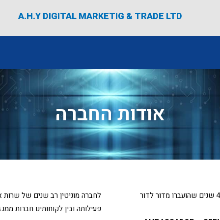
A.H.Y DIGITAL MARKETIG & TRADE LTD
אודות החברה
חברת א.ח.י דיגיטל שיווק ומסחר בע"מ נוסדה מתוך ידע וניסיון של כ- 40 שנים שהועברו מדור לדור
לחברה מוניטין רב שנים של שרות א
פעילותה ובין לקוחותינו חברות ממ