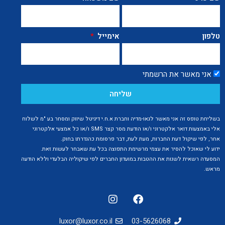
טלפון
אימייל
אני מאשר את הרשמתי
שליחה
בשליחת טופס זה אני מאשר לגאו-מדיה וחברת א.ח.י דיגיטל שיווק ומסחר בע "מ לשלוח
אלי באמצעות דואר אלקטרוני ו/או הודעת מסר קצר SMS ו/או כל אמצעי אלקטרוני
אחר, לפי שיקול דעת החברות, מעת לעת, דבר פרסומת כהגדרתו בחוק.
ידוע לי שאוכל להסיר את עצמי מרשימת התפוצה בכל עת שאבחר לעשות זאת.
המסעדה רשאית לשנות את ההטבות במועדון החברים לפי שיקוליה הבלעדי וללא הודעה
מראש.
luxor@luxor.co.il
03-5626068